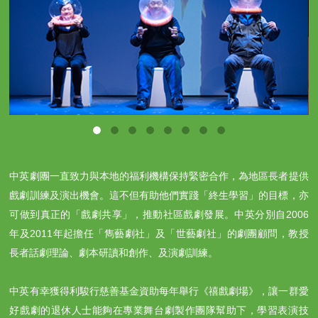
中英劇團一直致力與本地的福利機構保持緊密合作，為地區長者提供
戲劇訓練及演出機會。這不但有助他們實踐「終生學習」的目標，亦
可做到真正的「戲劇共享」，推動社區戲劇發展。中英分別自2006
年及2011年起擔任「雋藝劇社」及「世藝劇社」的劇團顧問，教授
長者話劇理論、劇本研讀和創作、及演劇訓練。
中英有幸獲得利駿行慈善基金資助每年舉行《禧戲劇場》，讓一群愛
好戲劇的退休人士能夠在專業舞台劇製作團隊幫助下，學習表演技