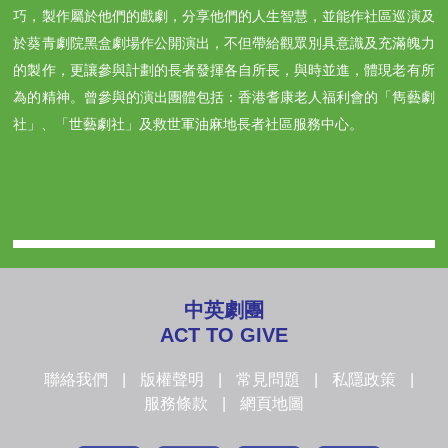
巧，製作屬於他們的戲劇，分享他們的人生智慧，並能作社區巡演及
於葵青劇院黑盒劇場作公開演出，不但帶給觀眾別具意識及充滿魄力
的製作，更讓參與計劃的長者發揮各自所長，與時並進，體現老有所
為的精神。曾參與的演出團體包括：香港耆康老人福利會的「雋藝劇
社」、「世藝劇社」及救世軍油麻地長者社區服務中心。
中英劇團
ACT TO GIVE
聯絡我們
|
版權聲明
|
常見問題
|
私隱政策
|
服務條款
|
網頁地圖